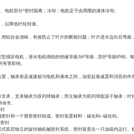
、电机部分*密封隔离；冷却：电机定子由周围的液体冷却。
，以降低叶轮转速。
轮
用铝合金浇铸，有效防止了叶片的断裂问题；叶片进水边向后弯曲
机
型感应电机，潜水电机绕组的绝缘等级为F等级，防护等级IP68。每
何有害影响。
室
置，轴承座及减速箱与电机和液体之间，油室起着减震和消音的作
承
支承，支承轴承为双列球轴承；而主轴承为双列球面滚子轴承；叶
寿命长。
密封
密封和一个唇形密封组成。密封装置材料：碳化钨--碳化钨。
械密封
式双层独立的旋转轴机械密封系统，密封装置在一只油箱内运行。