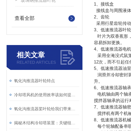
玻璃钢推流器叶轮
1、接线盒
接线盒与周围液体
2、齿轮
查看全部
采用行星齿轮传动
3、低速推流器叶
叶片为双香蕉形，
容易拆卸更换。
4、低速推流器电
相关文章
采用全淹没式鼠笼
12次，而不引起任
RELATED ARTICLES
5、低速推流器油
润滑并冷却密封装
氧化沟推流器叶轮特点
升。
6、低速推流器轴
电机轴由两个轴承
冷却塔风机的使用效率该如何提升呢？
搅拌器轴承的运行
7、低速推流器轴
氧化沟推流器桨叶轮给我们带来了怎样的特点呢？
搅拌机有两个机械
8、低速推流器机
揭秘木结构冷却塔装置：关键组件一网打尽！
每个轮轴配备串联