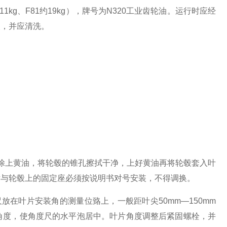
kg、F81约19kg），牌号为N320工业齿轮油。运行时应经
次，并应清洗。
上黄油，将轮毂的锥孔擦拭干净，上好黄油再将轮毂套入叶
片与轮毂上的固定座必须按说明书对号安装，不得调换。
叶片安装角的测量位臵上，一般距叶尖50mm—150mm
角度，使角度尺的水平泡居中。叶片角度调整后紧固螺栓，并