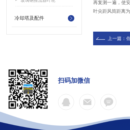
玻璃钢推流器叶轮
再复测一遍，使安
叶尖距风筒距离为2
冷却塔及配件
上一篇：
扫码加微信