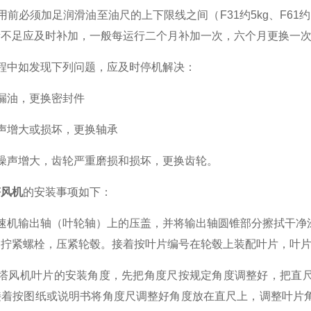
须加足润滑油至油尺的上下限线之间（F31约5kg、F61约11
量不足应及时补加，一般每运行二个月补加一次，六个月更换一
中如发现下列问题，应及时停机解决：
油，更换密封件
增大或损坏，更换轴承
声增大，齿轮严重磨损和损坏，更换齿轮。
塔风机
的安装事项如下：
机输出轴（叶轮轴）上的压盖，并将输出轴圆锥部分擦拭干净涂
，拧紧螺栓，压紧轮毂。接着按叶片编号在轮毂上装配叶片，叶
风机叶片的安装角度，先把角度尺按规定角度调整好，把直尺放在
接着按图纸或说明书将角度尺调整好角度放在直尺上，调整叶片