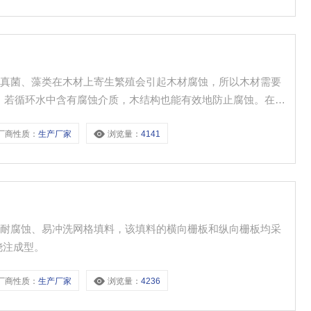
于真菌、藻类在木材上寄生繁殖会引起木材腐蚀，所以木材需要
。若循环水中含有腐蚀介质，木结构也能有效地防止腐蚀。在施
截短时，应对破坏了的木材防腐层采取补充性防腐措施。
厂商性质：
生产厂家
浏览量：
4141
、耐腐蚀、易冲洗网格填料，该填料的横向栅板和纵向栅板均采
浇注成型。
厂商性质：
生产厂家
浏览量：
4236