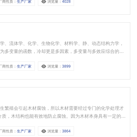
厂商性质：
生产厂家
浏览量：
4028
力学、流体学、化学、生物化学、材料学、静、动态结构力学，
质为多变量的函数，冷却更是多因素，多变量与多效应综合的过
厂商性质：
生产厂家
浏览量：
3899
寄生繁殖会引起木材腐蚀，所以木材需要经过专门的化学处理才
介质，木结构也能有效地防止腐蚀。因为木材本身具有一定的吸
机在运行时所产生的振动，从而减弱了振动和噪音。
厂商性质：
生产厂家
浏览量：
3864